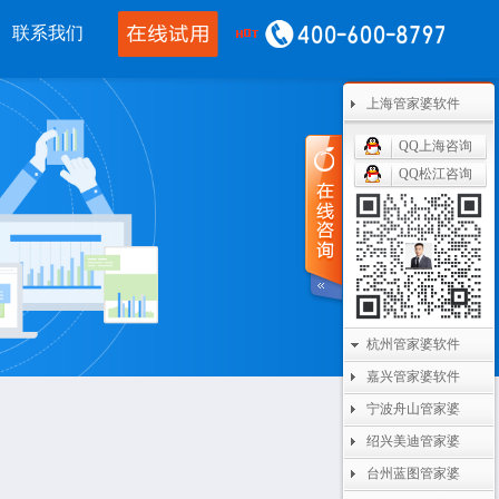
联系我们
上海管家婆软件
移动应用
CRM OA
其他产品
QQ上海咨询
婆物联通手机
管家婆协同CRM
管家婆开票通
QQ松江咨询
WMS
腾讯企业微信
美迪设备数采
单PDA
阿里钉钉
管家婆二次开发
通果易
管家婆天通眼
管家婆支付通
数据通
任我行指掌天下
管家婆云平台
杭州管家婆软件
嘉兴管家婆软件
婆掌上工厂
美迪MES系统
宁波舟山管家婆
管家婆服务通
绍兴美迪管家婆
台州蓝图管家婆