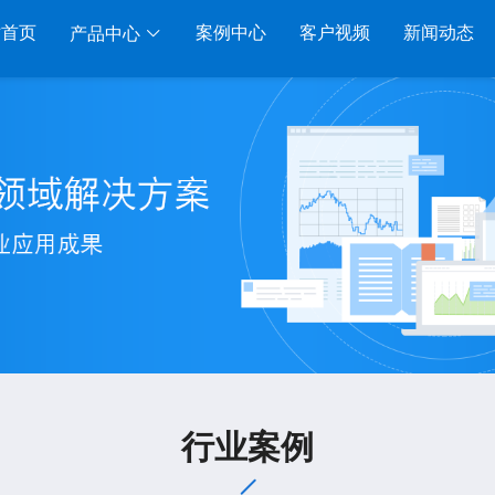
站首页
案例中心
客户视频
新闻动态
产品中心
服装系列
行业系列
电子商务
管家婆服装DRP
千方百剂医药药械
管家婆全渠道
管家
家婆服装net
管家婆汽配汽修
SAAS
管家婆云ERP
物联通
家婆服装SII
管家婆母婴用品
SAAS
管家婆订货易
手持开
管家婆服装普及版
管家婆皮革布匹
管家婆易会员
物联
家婆ishop SAAS
管家婆五金建材
有赞商城O2O
美迪
SAAS
物联通客户通
管家
行业案例