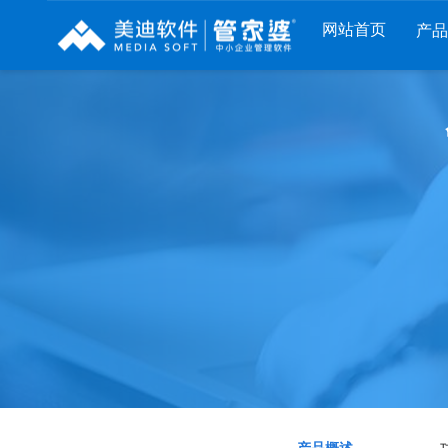
网站首页
产
列
财工贸系列
分销系列
服装系列
RP
管家婆工贸PRO
管家婆分销ERP A8
管家婆服装DRP
I
管家婆工贸M系列
管家婆分销ERP S3
管家婆服装net
煌
管家婆工贸ERP
管家婆分销ERP V3
管家婆服装SII
版
管家婆财贸C系列
管家婆分销ERP V1
管家婆服装普及
版
管家婆财贸双全
管家婆D9 SAAS
管家婆ishop SAA
柜
管家婆财务版