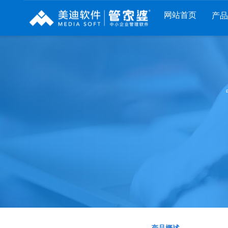
网站首页
产
列
财工贸系列
分销系列
服装系列
RP
管家婆工贸PRO
管家婆分销ERP A8
管家婆服装DRP
I
管家婆工贸M系列
管家婆分销ERP S3
管家婆服装net
煌
管家婆工贸ERP
管家婆分销ERP V3
管家婆服装SII
版
管家婆财贸C系列
管家婆分销ERP V1
管家婆服装普及
版
管家婆财贸双全
管家婆D9 SAAS
管家婆ishop SAA
柜
管家婆财务版