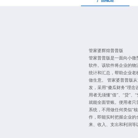
产品概述
管家婆辉煌普普版
管家普普版是一面向小微
软件。该软件将企业的物
统计和汇总，帮助企业老
做生意。 管家婆普普版
发，采用“傻瓜财务”理
用者无须懂“借”、“贷”、
就能全面管账。便用者只
系统，不用做任何类似“核算
作，即能实时把握企业的
来、收入、支出和利润等