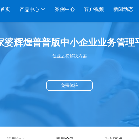
站首页
案例中心
客户视频
新闻动态
产品中心
服装系列
行业系列
电子商务
家婆辉煌普普版中小企业业务管理
管家婆服装DRP
千方百剂医药药械
管家婆全渠道
管家
创业之初解决方案
家婆服装net
管家婆汽配汽修
SAAS
管家婆云ERP
物联通
家婆服装SII
管家婆母婴用品
SAAS
管家婆订货易
手持开
管家婆服装普及版
管家婆皮革布匹
管家婆易会员
物联
免费体验
家婆ishop SAAS
管家婆五金建材
有赞商城O2O
美迪
SAAS
物联通客户通
管家