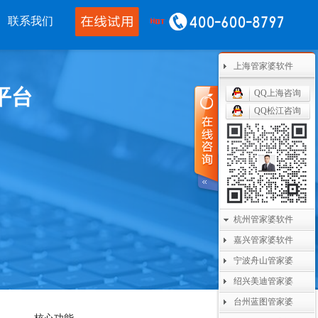
联系我们
上海管家婆软件
移动应用
CRM OA
其他产品
平台
QQ上海咨询
婆物联通手机
管家婆协同CRM
管家婆开票通
QQ松江咨询
WMS
腾讯企业微信
美迪设备数采
单PDA
阿里钉钉
管家婆二次开发
通果易
管家婆天通眼
管家婆支付通
数据通
任我行指掌天下
管家婆云平台
杭州管家婆软件
嘉兴管家婆软件
婆掌上工厂
美迪MES系统
宁波舟山管家婆
管家婆服务通
绍兴美迪管家婆
台州蓝图管家婆