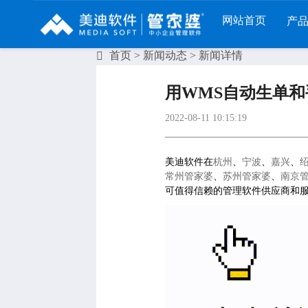
网站首页
产
首页
>
新闻动态
> 新闻详情
列
财工贸系列
分销系列
服装系列
用WMS自动生单和
RP
管家婆工贸PRO
管家婆分销ERP A8
管家婆服装DRP
2022-08-11 10:15:19
I
管家婆工贸M系列
管家婆分销ERP S3
管家婆服装net
煌
管家婆工贸ERP
管家婆分销ERP V3
管家婆服装SII
美迪软件在
杭州
、
宁波
、
嘉兴
、
常州管家婆
、
苏州管家婆
、
南京
版
管家婆财贸C系列
管家婆分销ERP V1
管家婆服装普及
可值得信赖的管理软件供应商和服
版
管家婆财贸双全
管家婆D9 SAAS
管家婆ishop SAA
柜
管家婆财务版