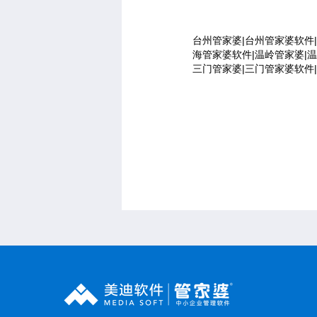
台州管家婆|台州管家婆软件|
海管家婆软件|温岭管家婆|温
三门管家婆|三门管家婆软件