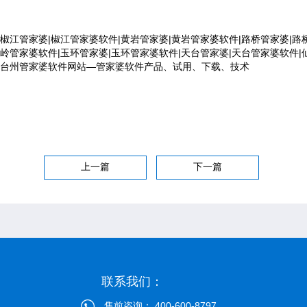
椒江管家婆|椒江管家婆软件|黄岩管家婆|黄岩管家婆软件|路桥管家婆|路
岭管家婆软件|玉环管家婆|玉环管家婆软件|天台管家婆|天台管家婆软件|
|台州管家婆软件网站—管家婆软件产品、试用、下载、技术
上一篇
下一篇
联系我们：
售前咨询： 400-600-8797