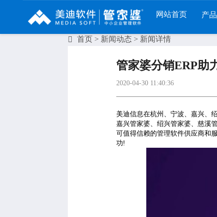
网站首页
产
首页
>
新闻动态
> 新闻详情
列
财工贸系列
分销系列
服装系列
管家婆分销ERP助
RP
管家婆工贸PRO
管家婆分销ERP A8
管家婆服装DRP
2020-04-30 11:40:36
I
管家婆工贸M系列
管家婆分销ERP S3
管家婆服装net
煌
管家婆工贸ERP
管家婆分销ERP V3
管家婆服装SII
美迪信息在杭州、宁波、嘉兴、
嘉兴管家婆、绍兴管家婆、慈溪
版
管家婆财贸C系列
管家婆分销ERP V1
管家婆服装普及
可值得信赖的管理软件供应商和服
功!
版
管家婆财贸双全
管家婆D9 SAAS
管家婆ishop SAA
柜
管家婆财务版